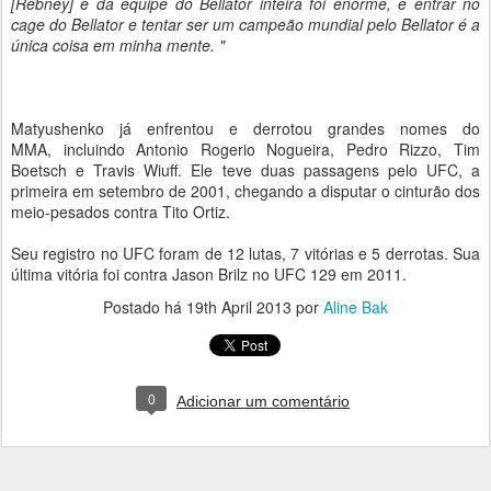
[Rebney] e da equipe do Bellator inteira foi enorme, e entrar no
cage do Bellator e tentar ser um campeão mundial pelo Bellator é a
única
coisa em minha mente. "
Matyushenko já enfrentou e derrotou grandes nomes do
MMA,
incluindo Antonio Rogerio Nogueira, Pedro Rizzo, Tim
Boetsch e Travis Wiuff.
Ele teve duas passagens pelo UFC, a
primeira em setembro de 2001, chegando a disputar o cinturão dos
meio-pesados contra Tito Ortiz.
Seu registro no UFC foram de 12 lutas, 7 vitórias e 5 derrotas. Sua
última vitória foi contra Jason Brilz no UFC 129 em 2011.
Postado há
19th April 2013
por
Aline Bak
0
Adicionar um comentário